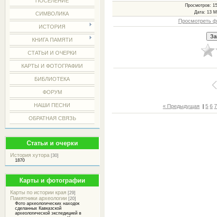
ПОСЕЛЕНИЕ
Просмотров
: 1
Дата
: 13 
СИМВОЛИКА
Просмотреть ф
ИСТОРИЯ
КНИГА ПАМЯТИ
СТАТЬИ И ОЧЕРКИ
КАРТЫ И ФОТОГРАФИИ
БИБЛИОТЕКА
ФОРУМ
НАШИ ПЕСНИ
« Предыдущая
|
5
6
ОБРАТНАЯ СВЯЗЬ
Статьи и очерки
История хутора
[30]
1870
Карты и фотографии
Карты по истории края
[29]
Памятники археологии
[20]
Фото археологических находок
сделанных Кавказской
археологической экспедицией в