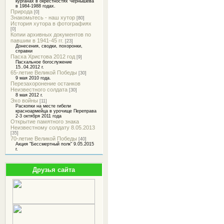
курганах в окрестностях Чернышева
в 1984-1988 годах.
Природа
[0]
Знакомьтесь - наш хутор
[80]
История хутора в фотографиях
[0]
Копии архивных документов по
павшим в 1941-45 гг.
[23]
Донесения, сводки, похоронки,
справки
Пасха Христова 2012 год
[9]
Пасхальное богослужение
15..04.2012 г.
65-летие Великой Победы
[30]
9 мая 2010 года.
Перезахоронение останков
Неизвестного солдата
[30]
8 мая 2012 г.
Эхо войны
[11]
Раскопки на месте гибели
красноармейца в урочище Переправа
2-3 октября 2011 года
Открытие памятного знака
Неизвестному солдату 8.05.2013
[35]
70-летие Великой Победы
[40]
Акция "Бессмертный полк" 9.05.2015
г.
Друзья сайта