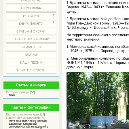
ПОСЕЛЕНИЕ
1.Братская могила советских воино
Зарево 1942—1943 гг. Решение Крас
СИМВОЛИКА
центр.
ИСТОРИЯ
2.Братская могила бойцов Черныше
годы Гражданской войны, 1918—192
КНИГА ПАМЯТИ
№ 63,между х. Веселый и х. Черн
СТАТЬИ И ОЧЕРКИ
На территории сельского поселени
местного значения.
КАРТЫ И ФОТОГРАФИИ
1.Мемориальный комплекс погибши
БИБЛИОТЕКА
—1945 гг.,1975 г.,п. Зарево, центр
ФОРУМ
2. Мемориальный комплекс погибш
ВОВ1941-1945 гг.
1975 г
. х. Черныш
НАШИ ПЕСНИ
дома культуры.
ОБРАТНАЯ СВЯЗЬ
Статьи и очерки
История хутора
[30]
1870
Карты и фотографии
Карты по истории края
[29]
Памятники археологии
[20]
Фото археологических находок
сделанных Кавказской
археологической экспедицией в