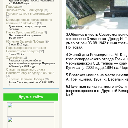
курганах в окрестностях Чернышева
в 1984-1988 годах.
Природа
[0]
Знакомьтесь - наш хутор
[80]
История хутора в фотографиях
[0]
Копии архивных документов по
павшим в 1941-45 гг.
[23]
Донесения, сводки, похоронки,
справки
Пасха Христова 2012 год
[9]
3.Обелиск в честь Советских воин
Пасхальное богослужение
захоронено 3 человека: Дрозд И. Т
15..04.2012 г.
65-летие Великой Победы
[30]
умер от ран 06.08.1942 г. имя трет
9 мая 2010 года.
Почтовая.
Перезахоронение останков
Неизвестного солдата
[30]
4.Жилой дом Речмедилова М. К. з
8 мая 2012 г.
Эхо войны
[11]
красногвардейского отряда Гречиш
Раскопки на месте гибели
Чернышевской СШ, теперь — храм
красноармейца в урочище Переправа
2-3 октября 2011 года
Купина» (с 2003 года)
,1894 г
.х. Чер
Открытие памятного знака
Неизвестному солдату 8.05.2013
5.Братская могила на месте гибел
[35]
А. Гречишкина, 1967, х. Весёлый н
70-летие Великой Победы
[40]
Акция "Бессмертный полк" 9.05.2015
г.
6.Памятная плита на месте гибели
(перезахоронен в п. Дружный
Белор
№ 5.
Друзья сайта