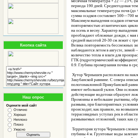
месячная температура + 22 — 23°С (
периода 190 дней. Среднегодовая те
максимальные температуры почв (до +
сумма осадков составляет 500—700 м
Максимум выпадения осадков отмечаю
повторяемостью атлантических цикло
на осень и весну. Характер выпадения
преобладают обложные дожди, с мая 
средней высотой 20-30 см лежит с тр
Кнопка сайта
Велика повторяемость бесснежных зи
наблюдаются летом в августе, зимой 
количество тепла и влаги для произра
ГТК (гидротермический коэффициент
0.9. Глубина промерзания почвы в ср
Хутор Чернышев расположен на накло
Закубанской равнине. С севера описы
пологонаклонной Прикубанской равни
имеют небольшой уклон. Они осложне
действующие водотоки образуют ложб
Наш опрос
Промоины и небольшие рытвины, обра
размыва, при благоприятных условиях
Оцените мой сайт
происходит, как правило, на возвыш
Отлично
террасовидных уступах рек в области
Хорошо
размываемых отложений, таких как су
Неплохо
Плохо
Территория хутора Чернышев сложен
Ужасно
глубины 4 м. Грунтовые воды залегают