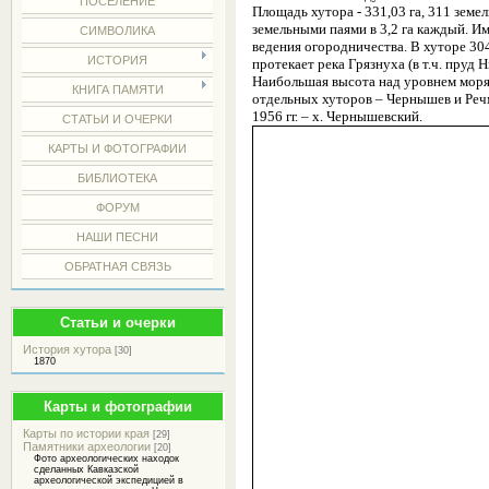
ПОСЕЛЕНИЕ
Площадь хутора - 331,03 га, 311 земе
земельными паями в 3,2 га каждый. И
СИМВОЛИКА
ведения огородничества. В хуторе 30
ИСТОРИЯ
протекает река Грязнуха (в т.ч. пруд 
Наибольшая высота над уровнем моря -
КНИГА ПАМЯТИ
отдельных хуторов – Чернышев и Речмед
1956 гг. – х. Чернышевский.
СТАТЬИ И ОЧЕРКИ
КАРТЫ И ФОТОГРАФИИ
БИБЛИОТЕКА
ФОРУМ
НАШИ ПЕСНИ
ОБРАТНАЯ СВЯЗЬ
Статьи и очерки
История хутора
[30]
1870
Карты и фотографии
Карты по истории края
[29]
Памятники археологии
[20]
Фото археологических находок
сделанных Кавказской
археологической экспедицией в