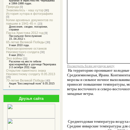
курганах в окрестностях Чернышева
в 1984-1988 годах.
Природа
[0]
Знакомьтесь - наш хутор
[80]
История хутора в фотографиях
[0]
Копии архивных документов по
павшим в 1941-45 гг.
[23]
Донесения, сводки, похоронки,
справки
Пасха Христова 2012 год
[9]
Пасхальное богослужение
15..04.2012 г.
65-летие Великой Победы
[30]
9 мая 2010 года.
Перезахоронение останков
Неизвестного солдата
[30]
8 мая 2012 г.
Эхо войны
[11]
Раскопки на месте гибели
красноармейца в урочище Переправа
Посмотреть более крупную карту
2-3 октября 2011 года
На территорию проникают холодные в
Открытие памятного знака
Неизвестному солдату 8.05.2013
Средиземноморья, Ирана. Континента
[35]
морозы и сильное ночное выхолажива
70-летие Великой Победы
[40]
Акция "Бессмертный полк" 9.05.2015
приносят повышение температуры, м
г.
ветры восточного и северо-восточног
западные ветры.
Друзья сайта
Среднегодовая температура воздуха 
Средние январские температуры для с