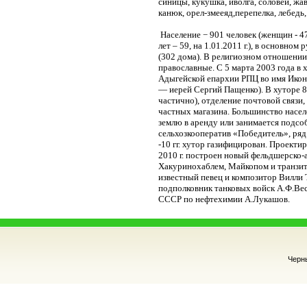
синицы, кукушка, иволга, соловей, жав
канюк, орел-змееяд,перепелка, лебедь,
Население − 901 человек (женщин - 477
лет – 59, на 1.01.2011 г.), в основно
(302 дома). В религиозном отношени
православные. С 5 марта 2003 года в
Адыгейской епархии РПЦ во имя Ико
— иерей Сергий Пащенко). В хуторе 8 
частично), отделение почтовой связи,
частных магазина. Большинство населен
землю в аренду или занимается подс
сельхозкооператив «Победитель», ряд
-10 гг. хутор газифицирован. Проекти
2010 г. построен новый фельдшерско-а
Хакуринохаблем, Майкопом и транзит
известный певец и композитор Вилли 
подполковник танковых войск А.Ф.Вес
CССР по нефтехимии А.Лукашов.
Черн