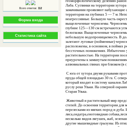
геоморфологическому делению район х
Лаба. Суглинки на территории хутора
Всего ответов:
112
замачивании проявляют набухающие с
территории на глубинах 5 — 7 м. Неп
неагрессивные. Большую часть окрест
Форма входа
выщелоченные черноземы. Черноземы
глубине 125—130 см встречаются угле
белоглазки. Выщелоченные черноземы
Статистика сайта
небольшую водопроницаемость. В дол
залегают луговые (пойменные) черно
расположены, в основном, в поймах р
бессточных понижениях. Избыточно 
растительностью. На территории пос
приурочены к замкнутым понижениям
аллювиальных глинах при близком (в с
С юга от хутора двумя рукавами прот
пруда общей площадью 30 га. С север
который входит в систему каналов Ла
руслу реки Ульки. На северной окраин
Старая Улька.
Животный и растительный мир предст
степей. До освоения территории для 
перелесками из мягких пород и дуба.
лиса,ондатра,енотовидная собака,лесн
несколько видов лягушек, жаб, зелена
другие мышевидные грызуны. Из птиц -