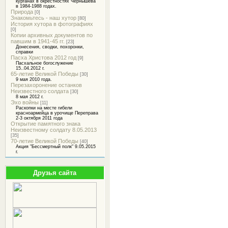
курганах в окрестностях Чернышева
в 1984-1988 годах.
Природа
[0]
Знакомьтесь - наш хутор
[80]
История хутора в фотографиях
[0]
Копии архивных документов по
павшим в 1941-45 гг.
[23]
Донесения, сводки, похоронки,
справки
Пасха Христова 2012 год
[9]
Пасхальное богослужение
15..04.2012 г.
65-летие Великой Победы
[30]
9 мая 2010 года.
Перезахоронение останков
Неизвестного солдата
[30]
8 мая 2012 г.
Эхо войны
[11]
Раскопки на месте гибели
красноармейца в урочище Переправа
2-3 октября 2011 года
Открытие памятного знака
Неизвестному солдату 8.05.2013
[35]
70-летие Великой Победы
[40]
Акция "Бессмертный полк" 9.05.2015
г.
Друзья сайта