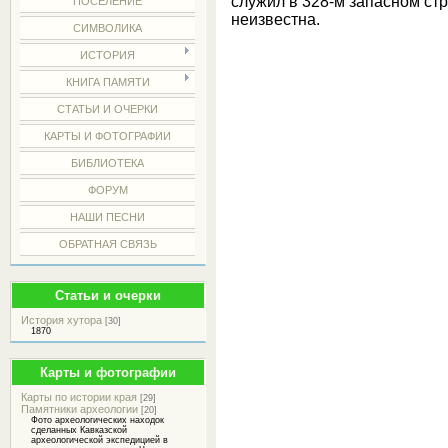
служил в 328-м запасном ст
ПОСЕЛЕНИЕ
неизвестна.
СИМВОЛИКА
ИСТОРИЯ
КНИГА ПАМЯТИ
СТАТЬИ И ОЧЕРКИ
КАРТЫ И ФОТОГРАФИИ
БИБЛИОТЕКА
ФОРУМ
НАШИ ПЕСНИ
ОБРАТНАЯ СВЯЗЬ
Статьи и очерки
История хутора
[30]
1870
Карты и фотографии
Карты по истории края
[29]
Памятники археологии
[20]
Фото археологических находок
сделанных Кавказской
археологической экспедицией в