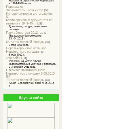
курганах в окрестностях Чернышева
в 1984-1988 годах.
Природа
[0]
Знакомьтесь - наш хутор
[80]
История хутора в фотографиях
[0]
Копии архивных документов по
павшим в 1941-45 гг.
[23]
Донесения, сводки, похоронки,
справки
Пасха Христова 2012 год
[9]
Пасхальное богослужение
15..04.2012 г.
65-летие Великой Победы
[30]
9 мая 2010 года.
Перезахоронение останков
Неизвестного солдата
[30]
8 мая 2012 г.
Эхо войны
[11]
Раскопки на месте гибели
красноармейца в урочище Переправа
2-3 октября 2011 года
Открытие памятного знака
Неизвестному солдату 8.05.2013
[35]
70-летие Великой Победы
[40]
Акция "Бессмертный полк" 9.05.2015
г.
Друзья сайта